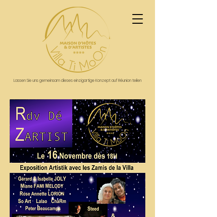
Lassen Sie uns gemeinsam dieses einzigartige Konzept auf Réunion teilen