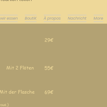
 wir essen
BoutiK
À propos
Nachricht
More
29€
Mit 2 Flöten
55€
Mit der Flasche
69€
aus.)