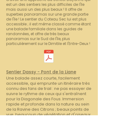
est un des sentiers les plus difficiles de l'île
mais aussi un des plus beaux ! Il offre de
superbes panoramas sur une grande partie
de l'île ! Le sentier du Coteau Sec lui est plus
accessible ; il est même classé comme étant
une balade familiale dans les guides de
randonnées, et offre de très beaux
panoramas sur le Sud de l'île, plus
particulièrement sur le Dimitile et l'Entre-Deux !
Sentier Dassy - Pont de la Liane
Une balade assez courte, facilement
accessible, qui emprunte un itinéraire très
connu des fans de trail : ne pas essayer de
suivre le rythme de ceux qui s'entraînent
pour la Diagonale des Fous. Immersion
rapide et profonde dans la nature au sein
de la Ravine des Citrons ; beaux points de
vue, beaucoup de végétation et d'oiseaux.
Belle vue sur la ravine et la rivière avant
d'attaquer la remontée.