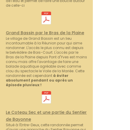
de l'eau et permet de faire une boucle autour
de celle-ci
Grand Bassin par le Bras de la Plaine
Le village de Grand Bassin est un lieu
incontournable à la Réunion pour qui aime
randonner. L'accès le plus connu est depuis
le belvédère de Bois-Court. L'accès par le
Bras de la Plaine depuis Pont d'Yves est moins
connu mais offre l'avantage de faire une
balade aquatique agréable avec comme
clou du spectacle le Voile de la Mariée. Cette
randonnée est cependant
à éviter
absolument pendant ou après un
épisode pluvieux !
Le Coteau Sec et une partie du Sentier
de Bayonne
Situé à l'Entre-Deux, cette randonnée permet
d'avoir une approche du Sentier Bayonne qui